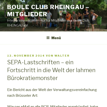
Zum
BOULE CLUB RHEINGAU –
Inhalt
MITGLIEDER
springen
Interne Informationen nur für Mitglieder des Boule Club
RHEINGAU e.V.
Menü
VERÖFFENTLICHT
12. NOVEMBER 2014
VON
WALTER
AM
SEPA-Lastschriften – ein
Fortschritt in die Welt der lahmen
Bürokratiemonster
Ein Bericht aus der Welt der Verwaltungsvereinfachung
nach Brüsseler Art:
Wie per eMail an alle BCR-Mitglieder angekündigt, habe