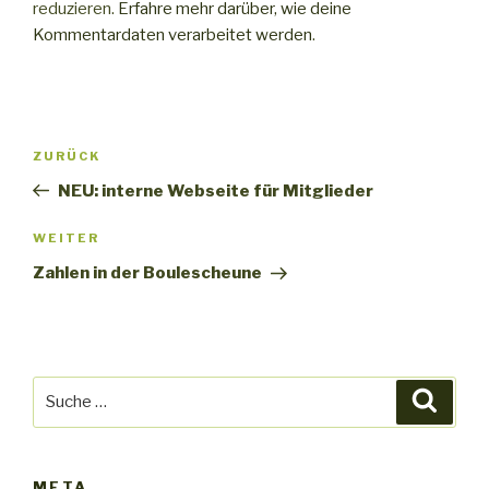
reduzieren.
Erfahre mehr darüber, wie deine
Kommentardaten verarbeitet werden
.
Beitrags-
Vorheriger
ZURÜCK
Navigation
Beitrag
NEU: interne Webseite für Mitglieder
Nächster
WEITER
Beitrag
Zahlen in der Boulescheune
Suche
Suche
nach:
META